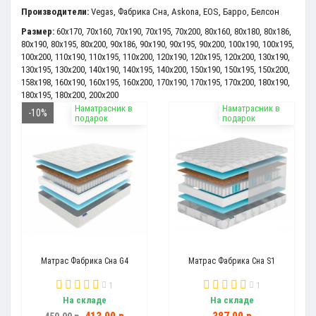
Производители:
Vegas
,
Фабрика Сна
,
Askona
,
EOS
,
Барро
,
Белсон
Размер:
60x170
,
70x160
,
70x190
,
70x195
,
70x200
,
80x160
,
80x180
,
80x186
,
80x190
,
80x195
,
80x200
,
90x186
,
90x190
,
90x195
,
90x200
,
100x190
,
100x195
,
100x200
,
110x190
,
110x195
,
110x200
,
120x190
,
120x195
,
120x200
,
130x190
,
130x195
,
130x200
,
140x190
,
140x195
,
140x200
,
150x190
,
150x195
,
150x200
,
158x198
,
160x190
,
160x195
,
160x200
,
170x190
,
170x195
,
170x200
,
180x190
,
180x195
,
180x200
,
200x200
Наматрасник в
Наматрасник в
-10%
подарок
подарок
Матрас Фабрика Сна G4
Матрас Фабрика Сна S1
1
1
На складе
На складе