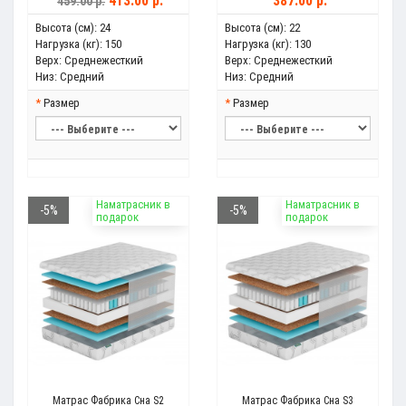
413.00 р.
387.00 р.
459.00 р.
Высота (см):
24
Высота (см):
22
Нагрузка (кг):
150
Нагрузка (кг):
130
Верх:
Среднежесткий
Верх:
Среднежесткий
Низ:
Средний
Низ:
Средний
Размер
Размер
Наматрасник в
Наматрасник в
-5%
-5%
подарок
подарок
Матрас Фабрика Сна S2
Матрас Фабрика Сна S3