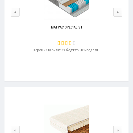
<
>
МАТРАС SPECIAL S1
льное
Хороший вариант из бюджетных моделей..
Д
сть
<
>