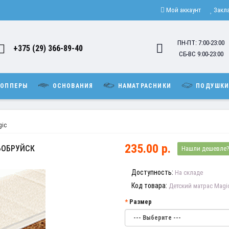
Мой аккаунт
Закл
ПН-ПТ: 7:00-23:00
+375 (29) 366-89-40
СБ-ВС 9:00-23:00
ОППЕРЫ
ОСНОВАНИЯ
НАМАТРАСНИКИ
ПОДУШК
gic
235.00 р.
БОБРУЙСК
Нашли дешевле
Доступность:
На складе
Код товара:
Детский матрас Magi
Размер