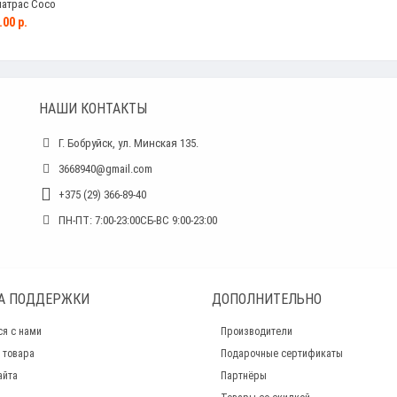
матрас Coco
.00 р.
НАШИ КОНТАКТЫ
Г. Бобруйск, ул. Минская 135.
3668940@gmail.com
+375 (29) 366-89-40
ПН-ПТ: 7:00-23:00СБ-ВС 9:00-23:00
А ПОДДЕРЖКИ
ДОПОЛНИТЕЛЬНО
ся с нами
Производители
 товара
Подарочные сертификаты
айта
Партнёры