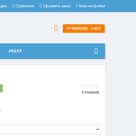
адки
Сравнение
Оформить заказ
Мои настройки
0 ТОВАР(ОВ) - 0.00 Р.
И
АКЦИЯ
?
0 отзывов
c